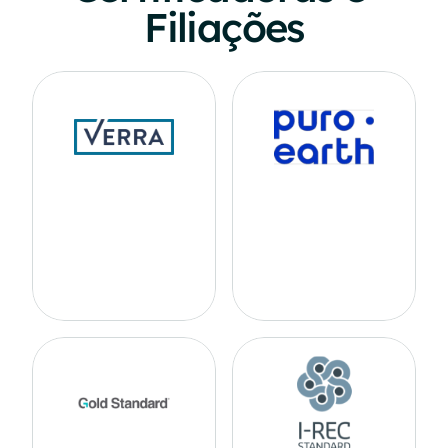
Filiações
O
r
g
a
n
i
z
a
ç
ã
o
i
n
t
e
r
n
a
c
i
o
n
a
l
C
e
r
t
i
f
i
c
a
d
o
r
a
g
l
o
b
a
l
e
s
p
e
c
c
e
r
t
i
f
i
c
a
d
o
r
a
d
e
c
r
é
d
i
t
o
s
i
a
l
i
z
a
d
a
e
m
p
r
o
j
e
t
o
s
d
e
d
e
c
a
r
b
o
n
o
v
i
a
p
a
d
r
ã
o
r
e
m
o
ç
ã
o
d
e
c
a
r
b
o
n
o
,
V
C
S
.
p
a
d
r
ã
o
C
O
R
C
.